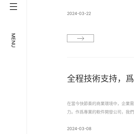
我們緻力于開發智能設備和系統，
2024-03-22
活體驗，同時也爲企業創造了無限
MENU
全程技術支持，
在當今快節奏的商業環境中，企業
力。作爲專業的軟件開發公司，我
關重要。因此，我們緻力于爲企業
2024-03-08
務保駕護航。