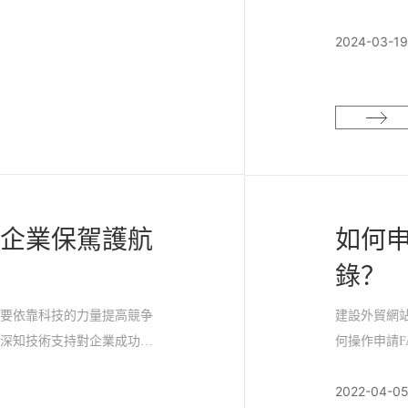
爲用戶帶來更智能、便捷的生
我們願意與
2024-03-19
商機。
造卓越的用
爲企業保駕護航
如何申
錄？
需要依靠科技的力量提高競争
建設外貿網站
們深知技術支持對企業成功至
何操作申請F
提供全程技術支持，爲您的業
申請FACEB
2022-04-0