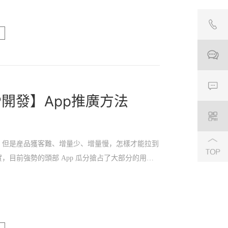
P開發】App推廣方法
了，但是産品獲客難、增量少、增量慢，怎樣才能拉到
，目前強勢的頭部 App 瓜分搶占了大部分的用戶
程序爆發，公衆号、頭條号等的圍剿，讓 App 不
動互聯網紅利似乎消失了，那我們要如何進行 App