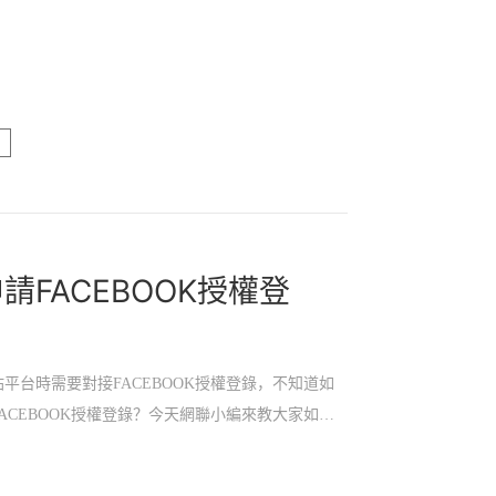
您攜手合作，利用最新的互聯網技術，爲您的品牌創
戶體驗。
請FACEBOOK授權登
平台時需要對接FACEBOOK授權登錄，不知道如
ACEBOOK授權登錄？今天網聯小編來教大家如何
OOK授權登錄API參數
5