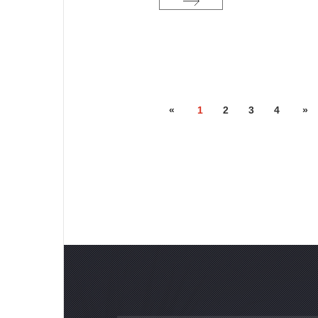
«
1
2
3
4
»