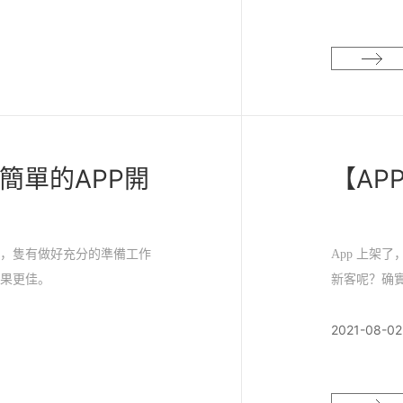
簡單的APP開
【AP
候，隻有做好充分的準備工作
App 上架
效果更佳。
新客呢？确實
時間；微信小
2021-08-02
再是獨寵。移
的推廣呢？