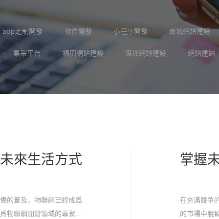
app定制開發
軟件開發
小程序開發
商城網站建設
集采平台
福田網站建設
深圳網站建設
網站建站
領未來生活方式
掌握
設備的普及，物聯網已經成爲
在充滿競争
作爲物聯網開發領域的專家，
的市場中脫