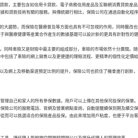
活消費貸款，主要包含如信用卡貸款、電子商務信用産品及互聯網消費貸款産
數據和貸款技術有關的服務。與傳統銀行相比，保險公司在通過自動化程
會發展的大趨勢，而保險在醫療普及等方面也具有不可忽視的作用，同時醫改
基于與醫療健康等産業合作産生的數據基礎可以設計新的更具有針對性的
車市場，同時車險又是财險中最主要的組成部分，車險的市場依然十分廣闊。
統中包括了車險的網上銷售以及更便捷的理賠流程、更精準的個性化定價
斷增長以及網上及移動渠道預定比例的提升，保險公司也抓住了機會進行創新
以管理自己和家人的所有參保數據。用戶可以上傳在其他保司投保的保單
應保險公司的服務電話、官網及營業網點查詢，自動提醒續保到期及續交
，從而可以挑選适合的保險産品投保。由此來增加用戶粘度，也便于平台
網工具，讓代理人能夠跨空間跨時間辦公以及提升代理人的管理效率。