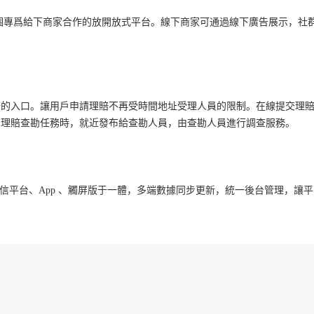
一個專爲給下商家合作的放開放式平台。線下商家可通過線下廣告展示，社
賠的入口。讓用戶申請理賠不再受時間地址受理人員的限制。在線提交理
有理賠查勘任務時，就近發布給查勘人員，由查勘人員進行調查服務。
台、微信平台、App 、觸屏版于一體，多端數據同步更新，統一後台管理，讓