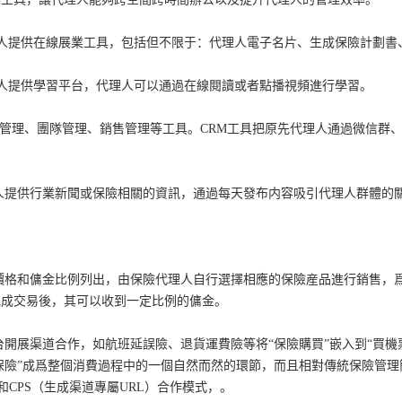
代理人提供在線展業工具，包括但不限于：代理人電子名片、生成保險計劃
代理人提供學習平台，代理人可以通過在線閱讀或者點播視頻進行學習。
供客戶管理、團隊管理、銷售管理等工具。CRM工具把原先代理人通過微信群、
理人提供行業新聞或保險相關的資訊，通過每天發布内容吸引代理人群體的
品價格和傭金比例列出，由保險代理人自行選擇相應的保險産品進行銷售，
完成交易後，其可以收到一定比例的傭金。
台開展渠道合作，如航班延誤險、退貨運費險等将“保險購買”嵌入到“買機
買保險”成爲整個消費過程中的一個自然而然的環節，而且相對傳統保險管
和CPS（生成渠道專屬URL）合作模式，。