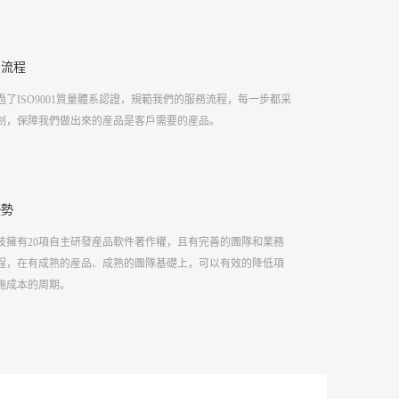
3.内
提供後
4.系
的流程
過了ISO9001質量體系認證，規範我們的服務流程，每一步都采
制，保障我們做出來的産品是客戶需要的産品。
優勢
技擁有20項自主研發産品軟件著作權，且有完善的團隊和業務
程，在有成熟的産品、成熟的團隊基礎上，可以有效的降低項
施成本的周期。