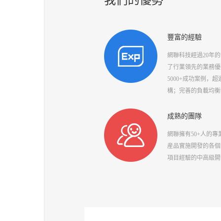
我們的優勢
豐富的經驗
網聯科技經過20年
了行業領先的業務優
5000+成功案例，
構；完善的負載均衡
成熟的團隊
網聯擁有50+人的
産品實施開發的各個
項目經驗的中高級開