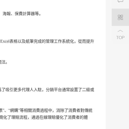
3.3
3.4
書、海報、保費計算器等。
五、 
4.1
的代理
Excel表格以及紙筆完成的管理工作系統化，從而提升
4.2
注冊客
4.3
關注。
4.4
4.4.
4.4.
爲了吸引更多代理人入駐，分銷平台通常設置了二級或
六、 
從業務
過理賠
票”、“網購”等相關消費過程中，消除了消費者對傳統
理簡化了理賠流程，通過在線理賠優化了消費者的體
七、 
客戶資