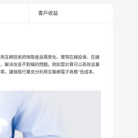
客戶收益
功
利用互網技術把保險産品場景化、實現在線投保、在線
保險行
率，解決信息不對稱的問題。例如雲計算可以高效且兼
率。讓保險行業充分利用互聯網電子商務“低成本、