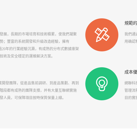
規範
的發展，長期的市場培育和技術積累，使我們凝聚
我們通
勢；豐富的系統開發和升級改造經驗，擁有
用确認
超過20年的行業經驗沉澱，有成熟的分布式數據庫架
技術及安全穩定的運維解決方案。
成本
專業開發團隊，從産品售前調研、到産品策劃、再到
網聯科
階段都有成熟的團隊支撐，并有大量互聯網實施
管理流
發人員，可保障項目按時保質保量上線。
目的實