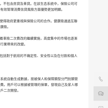
一、 
品，不包含房貸及車貸。在該生态系統中，保險公司可
管理保
序有效管理消費信貸風險方面優勢更加明顯。
台可自
也使得政府更重視與保險公司的合作。健康險通過互聯
二、 
健康險。
根據用
随着車險二次費改的繼續實施，高度集中的市場也逐漸
三、 
給行業帶來的改變。
1.管
2.管
，包括對于航班的不确定性、安全性以及在付款和個人
3.管
是用戶
司的服
保。由
。系統自動生成數據，按被保人和保障類型分門别類管
保費。用戶可以根據被管理的保單，發現自己及家人哪
四、 
客戶二次開發。
代理人
3.1
3.2