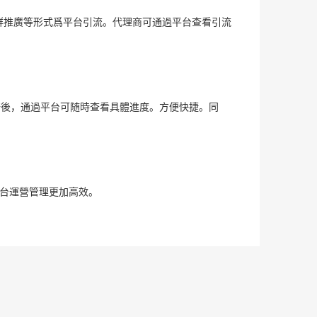
群推廣等形式爲平台引流。代理商可通過平台查看引流
八、 
一般包
因。每
果。在
度。
賠後，通過平台可随時查看具體進度。方便快捷。同
九、 
公司員
十、 
平台運營管理更加高效。
彙總投
十一、
1.部門
提供公
2.角色
提供用