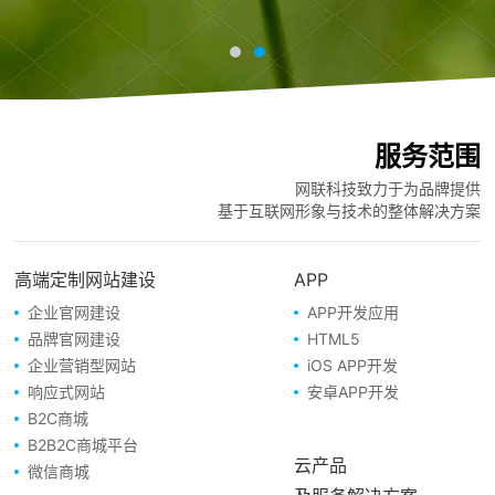
服务范围
网联科技致力于为品牌提供
基于互联网形象与技术的整体解决方案
高端定制网站建设
APP
企业官网建设
APP开发应用
品牌官网建设
HTML5
企业营销型网站
iOS APP开发
响应式网站
安卓APP开发
B2C商城
B2B2C商城平台
云产品
微信商城