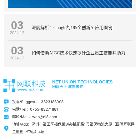
03
深度解析：Google的185个创新AI应用案例
2024-12
03
如何借助AIGC技术快速提升企业员工技能并助力人才发展？
2024-12
NET UNION TECHNOLOGIES
网联天下 成就未来
投诉/Suggest：13823188098
电话/Tel：0755-83271881
邮箱/Mail：web@ni8.com
地址/Add：深圳市福田区福保街道办桃花路1号福保物流大厦（国际互联网
金融创业中心）4层