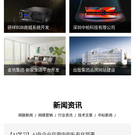
研祥B2B商城系统开发
深圳中柏科技有限公司
金地集团 新家生活平台开发
出版集团品牌网站建设
新闻资讯
/
/
/
/
/
网联新闻
网络营销
行业资讯
技术文章
中标新闻
【AI学习】AI在企业应用中的私有化部署