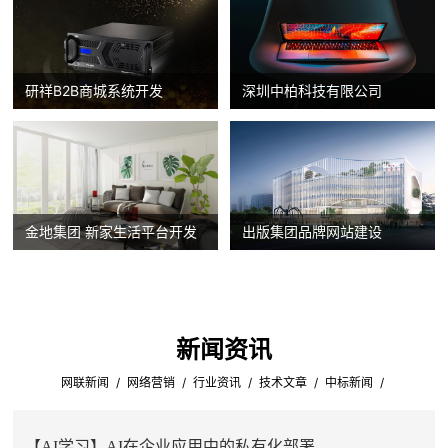
研祥B2B商城系统开发
深圳中柏科技有限公司
金地集团 新家生活平台开发
出版集团品牌网站建设
新闻资讯
/
/
/
/
/
网联新闻
网络营销
行业资讯
技术文章
中标新闻
【AI学习】AI在企业应用中的私有化部署