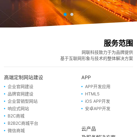
服务范围
网联科技致力于为品牌提供
基于互联网形象与技术的整体解决方案
高端定制网站建设
APP
企业官网建设
APP开发应用
品牌官网建设
HTML5
企业营销型网站
iOS APP开发
响应式网站
安卓APP开发
B2C商城
B2B2C商城平台
云产品
微信商城