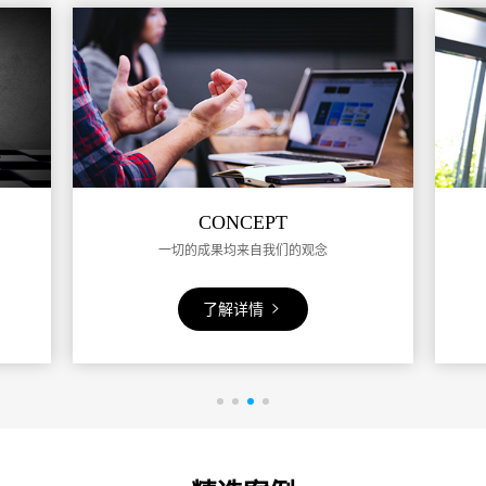
WORKFLOW
看看我们标准的工作流程
了解详情
