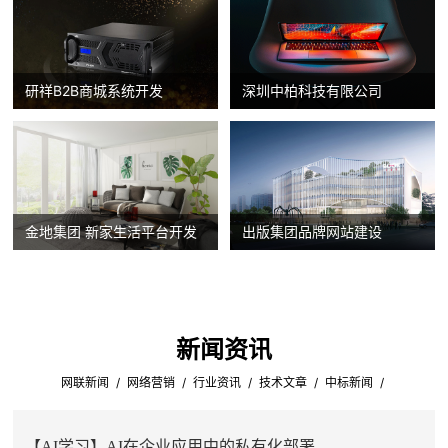
研祥B2B商城系统开发
深圳中柏科技有限公司
金地集团 新家生活平台开发
出版集团品牌网站建设
新闻资讯
/
/
/
/
/
网联新闻
网络营销
行业资讯
技术文章
中标新闻
【AI学习】AI在企业应用中的私有化部署