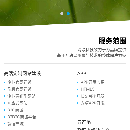
服务范围
网联科技致力于为品牌提供
基于互联网形象与技术的整体解决方案
高端定制网站建设
APP
企业官网建设
APP开发应用
品牌官网建设
HTML5
企业营销型网站
iOS APP开发
响应式网站
安卓APP开发
B2C商城
B2B2C商城平台
云产品
微信商城