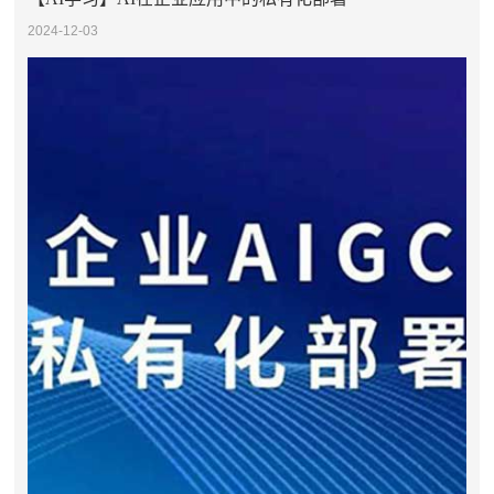
2024-12-03