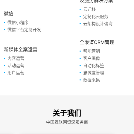
及服务解决方案
云迁移
微信
定制化云服务
微信小程序
云架构设计咨询
微信平台定制开发
全渠道CRM管理
新媒体全案运营
智能营销
内容运营
客户画像
活动运营
自动化标签
用户运营
忠诚度管理
数据采集
关于我们
中国互联网资深服务商