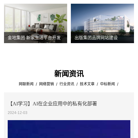
金地集团 新家生活平台开发
出版集团品牌网站建设
新闻资讯
/
/
/
/
/
网联新闻
网络营销
行业资讯
技术文章
中标新闻
【AI学习】AI在企业应用中的私有化部署
2024-12-03