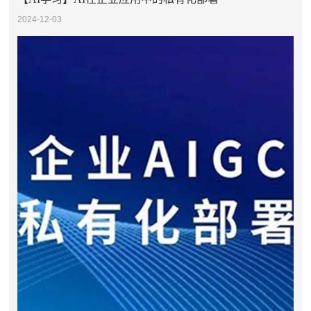
2024-12-03