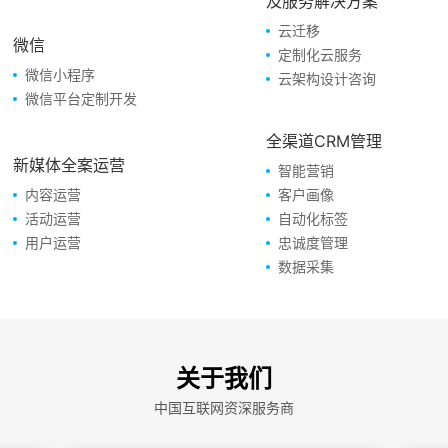
及服务解决方案
云迁移
微信
定制化云服务
微信小程序
云架构设计咨询
微信平台定制开发
全渠道CRM管理
新媒体全案运营
智能营销
内容运营
客户画像
活动运营
自动化标签
用户运营
忠诚度管理
数据采集
关于我们
中国互联网资深服务商