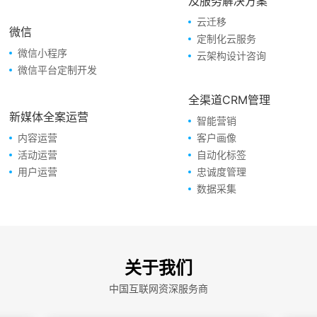
及服务解决方案
云迁移
微信
定制化云服务
微信小程序
云架构设计咨询
微信平台定制开发
全渠道CRM管理
新媒体全案运营
智能营销
内容运营
客户画像
活动运营
自动化标签
用户运营
忠诚度管理
数据采集
关于我们
中国互联网资深服务商