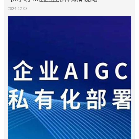
2024-12-03