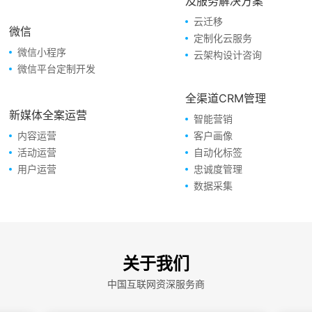
及服务解决方案
云迁移
微信
定制化云服务
微信小程序
云架构设计咨询
微信平台定制开发
全渠道CRM管理
新媒体全案运营
智能营销
内容运营
客户画像
活动运营
自动化标签
用户运营
忠诚度管理
数据采集
关于我们
中国互联网资深服务商