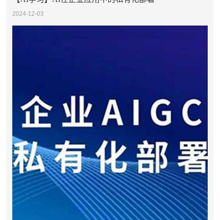
2024-12-03