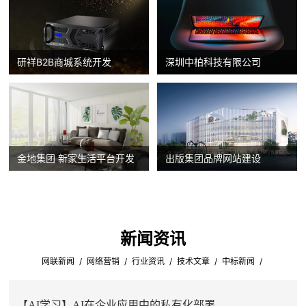
研祥B2B商城系统开发
深圳中柏科技有限公司
金地集团 新家生活平台开发
出版集团品牌网站建设
新闻资讯
/
/
/
/
/
网联新闻
网络营销
行业资讯
技术文章
中标新闻
【AI学习】AI在企业应用中的私有化部署