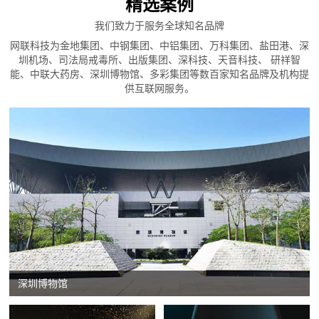
精选案例
我们致力于服务全球知名品牌
网联科技为金地集团、中钢集团、中铝集团、万科集团、盐田港、深
圳机场、司法局戒毒所、出版集团、深科技、天音科技、 研祥智
能、中联大药房、深圳博物馆、多彩集团等数百家知名品牌及机构提
供互联网服务。
深圳博物馆