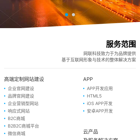
服务范围
网联科技致力于为品牌提供
基于互联网形象与技术的整体解决方案
高端定制网站建设
APP
企业官网建设
APP开发应用
品牌官网建设
HTML5
企业营销型网站
iOS APP开发
响应式网站
安卓APP开发
B2C商城
B2B2C商城平台
云产品
微信商城