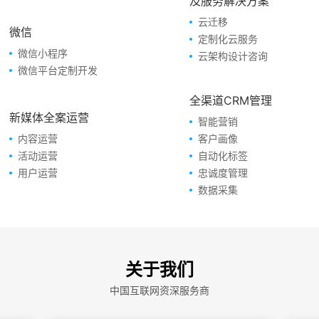
及服务解决方案
云迁移
微信
定制化云服务
微信小程序
云架构设计咨询
微信平台定制开发
全渠道CRM管理
新媒体全案运营
智能营销
内容运营
客户画像
活动运营
自动化标签
用户运营
忠诚度管理
数据采集
关于我们
中国互联网资深服务商