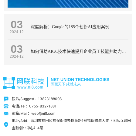
03
深度解析：Google的185个创新AI应用案例
2024-12
03
如何借助AIGC技术快速提升企业员工技能并助力人才发展？
2024-12
NET UNION TECHNOLOGIES
网联天下 成就未来
投诉/Suggest：13823188098
电话/Tel：0755-83271881
邮箱/Mail：web@ni8.com
地址/Add：深圳市福田区福保街道办桃花路1号福保物流大厦（国际互联网
金融创业中心）4层