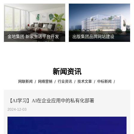
金地集团 新家生活平台开发
出版集团品牌网站建设
新闻资讯
/
/
/
/
/
网联新闻
网络营销
行业资讯
技术文章
中标新闻
【AI学习】AI在企业应用中的私有化部署
2024-12-03