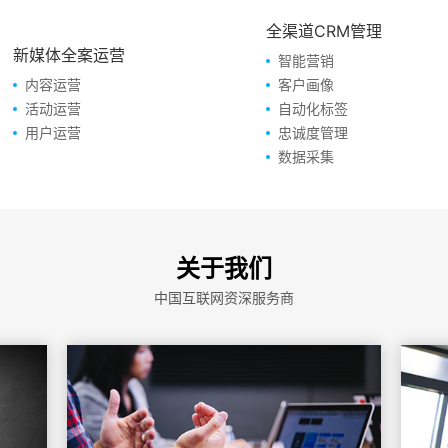
全渠道CRM管理
新媒体全案运营
智能营销
内容运营
客户画像
活动运营
自动化标签
用户运营
忠诚度管理
数据采集
关于我们
中国互联网资深服务商