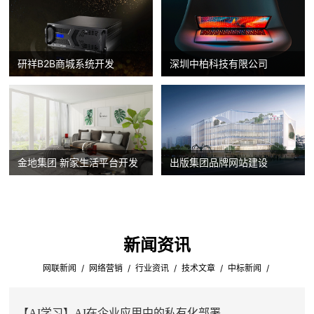
研祥B2B商城系统开发
深圳中柏科技有限公司
金地集团 新家生活平台开发
出版集团品牌网站建设
新闻资讯
/
/
/
/
/
网联新闻
网络营销
行业资讯
技术文章
中标新闻
【AI学习】AI在企业应用中的私有化部署