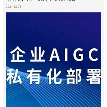
2024-12-03