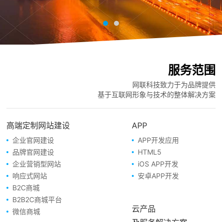
服务范围
网联科技致力于为品牌提供
基于互联网形象与技术的整体解决方案
高端定制网站建设
APP
企业官网建设
APP开发应用
品牌官网建设
HTML5
企业营销型网站
iOS APP开发
响应式网站
安卓APP开发
B2C商城
B2B2C商城平台
云产品
微信商城