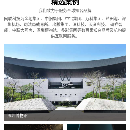
精选案例
我们致力于服务全球知名品牌
网联科技为金地集团、中钢集团、中铝集团、万科集团、盐田港、深
圳机场、司法局戒毒所、出版集团、深科技、天音科技、 研祥智
能、中联大药房、深圳博物馆、多彩集团等数百家知名品牌及机构提
供互联网服务。
深圳博物馆