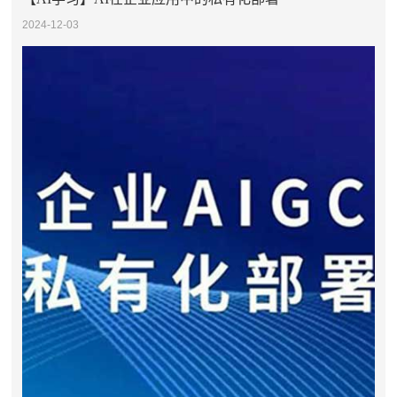
2024-12-03