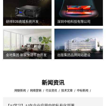
研祥B2B商城系统开发
深圳中柏科技有限公司
金地集团 新家生活平台开发
出版集团品牌网站建设
新闻资讯
/
/
/
/
/
网联新闻
网络营销
行业资讯
技术文章
中标新闻
【AI学习】AI在企业应用中的私有化部署