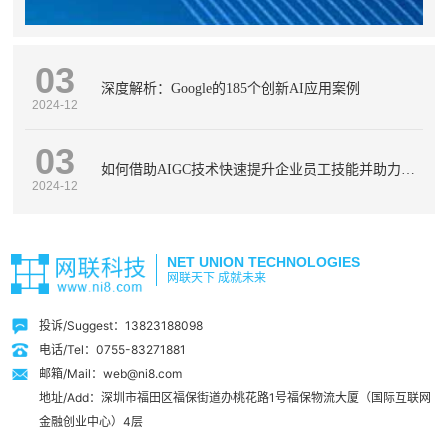
03
深度解析：Google的185个创新AI应用案例
2024-12
03
如何借助AIGC技术快速提升企业员工技能并助力人才发展？
2024-12
NET UNION TECHNOLOGIES
网联天下 成就未来
投诉/Suggest：13823188098
电话/Tel：0755-83271881
邮箱/Mail：web@ni8.com
地址/Add：深圳市福田区福保街道办桃花路1号福保物流大厦（国际互联网
金融创业中心）4层