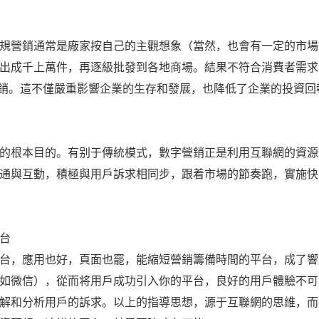
規營銷通常是廠家按自己的主觀想象（當然，也會有一定的市場
出成千上萬件，再逐級批發到各地商場。結果不符合消費者需求
式傾銷。這不僅嚴重影響企業的生存和發展，也降低了企業的投資
的根本目的。有别于傳統模式，數字營銷正是利用互聯網的資源
通與互動，積極與用戶訴求相同步，跟着市場的節奏跑，實施快
台
台，應用也好，頁面也罷，能縮短營銷籌備時間的平台，成了響
如微信），從而将用戶成功引入你的平台，良好的用戶體驗不可
解和分析用戶的訴求。以上的指導思想，源于互聯網的思維，而