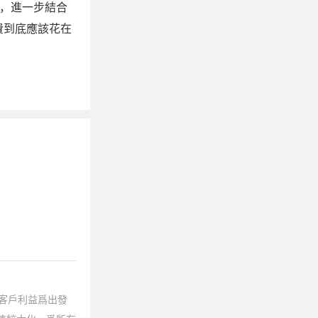
，進一步結合
費到底應該花在
客戶利益爲出發