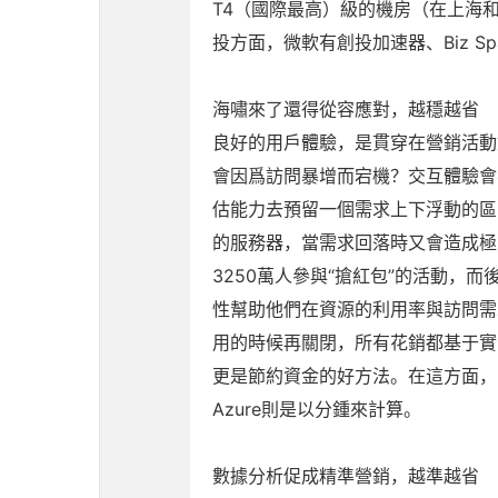
T4（國際最高）級的機房（在上海
投方面，微軟有創投加速器、Biz S
海嘯來了還得從容應對，越穩越省
良好的用戶體驗，是貫穿在營銷活動
會因爲訪問暴增而宕機？交互體驗會
估能力去預留一個需求上下浮動的區
的服務器，當需求回落時又會造成極
3250萬人參與“搶紅包”的活動
性幫助他們在資源的利用率與訪問需
用的時候再關閉，所有花銷都基于實
更是節約資金的好方法。在這方面，
Azure則是以分鍾來計算。
數據分析促成精準營銷，越準越省