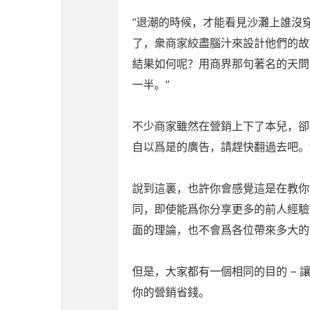
“退潮的時候，才能看見沙灘上誰沒穿
了，衆商家絞盡腦汁來設計他們的故
結果如何呢？用商界那句著名的天問
一半。”
不少商家雖然在營銷上下了本兒，卻
自以爲是的廣告，請趕快翻過去吧。
說到這裏，也許你會感覺這是在教你
同，即使能爲你分享更多的前人經驗
面的理論，也不會爲各位帶來多大的
但是，大家都有一個相同的目的 –
你的營銷省錢。