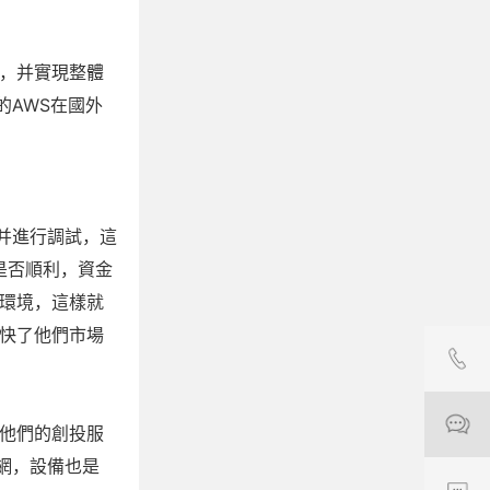
，并實現整體
的AWS在國外
并進行調試，這
是否順利，資金
環境，這樣就
快了他們市場
他們的創投服
網，設備也是