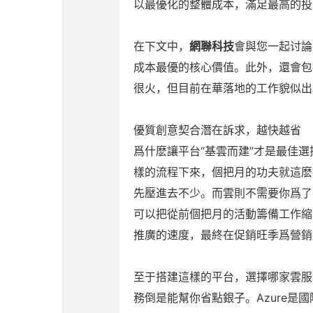
以最優化的整體成本，滿足最高的投
在下文中，
網聯科技
會與您一起讨論
成本最優的核心價值。此外，還會包括
很火，但目前在華落地的工作貌似出
優質創意契合潛在訴求，越快越省
爲什麽讓平台“基雲而建”才是最佳
樣的流程下來，個把月的功夫就這麽
先壓進去不少。而雲則不需要你爲了
可以把從前個把月的活動籌備工作縮
推廣的速度，最終在促銷旺季爲營銷
至于搭建這樣的平台，選擇哪家雲服
務倒是能幫你省點銀子。Azure