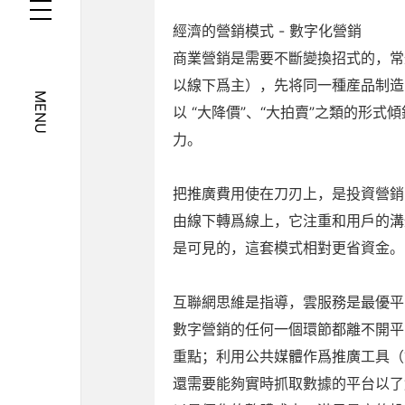
經濟的營銷模式 - 數字化營銷
商業營銷是需要不斷變換招式的，常
以線下爲主），先将同一種産品制造
MENU
以 “大降價”、“大拍賣”之類的形
力。
把推廣費用使在刀刃上，是投資營銷
由線下轉爲線上，它注重和用戶的溝
是可見的，這套模式相對更省資金。
互聯網思維是指導，雲服務是最優平
數字營銷的任何一個環節都離不開平
重點；利用公共媒體作爲推廣工具（
還需要能夠實時抓取數據的平台以了