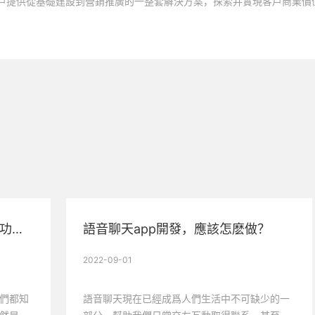
戶提供從基礎建設到營銷推廣的一整套解決方案，探索并實現客戶商業價
餐飲類小程序開發有哪些優勢和功能？
語音聊天app開發，應該怎麽做？
2022-09-01
們都知
語音聊天現在已經成爲人們生活中不可缺少的一