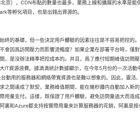
和北京），CDN布點的數量也最多，業務上線和擴展的水準是能
park等孵化項目，也是出錢出資源的。
始終的基礎，但一些決定用戶體驗的因素往往是不容易把控的。
不會因爲訪問壓力而影響流暢度？如果企業在部署平台時，僅對
間，是沒辦法精準把控成本的。并且，爲了應付短期峰值訪問壓
大IT資源浪費。據滴滴統計數據顯示，在今年5月份的一次活動
，而後台動用的服務器和網絡帶寬資源也是難以想象的。因此，靈活
求之間達成了默契，業務峰值期間，能在幾秒鍾内自動加入新的
際用量支付。這樣，既保證了用戶體驗，避免訪問量過大而造成
阿裏和Azure都支持按實際用量來計算服務器的花銷，阿裏是按