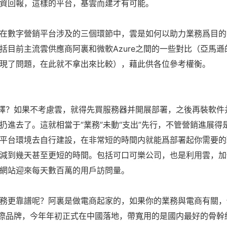
資回報，這樣的平台，基雲而建才有可能。
在數字營銷平台涉及的三個環節中，雲是如何以助力業務爲目的
目前主流雲供應商阿裏和微軟Azure之間的一些對比（亞馬遜
現了問題，在此就不拿出來比較），藉此供各位參考權衡。
選擇？如果不考慮雲，就得先買服務器并開展部署，之後再裝軟件
扔進去了。這就相當于“業務”未動“支出”先行，不管營銷進展得
平台環境去自行建設，在非常短的時間内就能爲部署起你需要的
減到幾天甚至更短的時間。包括可口可樂公司，也是利用雲，加
網站迎來每天數百萬的用戶訪問量。
務更靠譜呢？阿裏是做電商起家的，如果你的業務與電商有關，
是國際品牌，今年年初正式在中國落地，帶寬用的是國内最好的骨幹