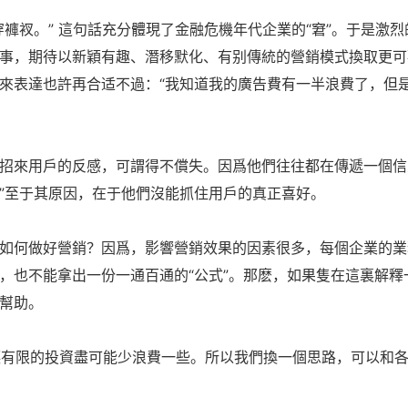
褲衩。” 這句話充分體現了金融危機年代企業的“窘”。于是激
事，期待以新穎有趣、潛移默化、有别傳統的營銷模式換取更可
來表達也許再合适不過：“我知道我的廣告費有一半浪費了，但
招來用戶的反感，可謂得不償失。因爲他們往往都在傳遞一個信
”至于其原因，在于他們沒能抓住用戶的真正喜好。
如何做好營銷？因爲，影響營銷效果的因素很多，每個企業的業
，也不能拿出一份一通百通的“公式”。那麽，如果隻在這裏解釋
幫助。
 讓有限的投資盡可能少浪費一些。所以我們換一個思路，可以和