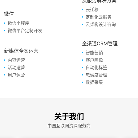
及服务解决方案
云迁移
微信
定制化云服务
微信小程序
云架构设计咨询
微信平台定制开发
全渠道CRM管理
新媒体全案运营
智能营销
内容运营
客户画像
活动运营
自动化标签
用户运营
忠诚度管理
数据采集
关于我们
中国互联网资深服务商