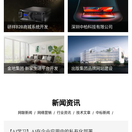
研祥B2B商城系统开发
深圳中柏科技有限公司
金地集团 新家生活平台开发
出版集团品牌网站建设
新闻资讯
/
/
/
/
/
网联新闻
网络营销
行业资讯
技术文章
中标新闻
【AI学习】AI在企业应用中的私有化部署