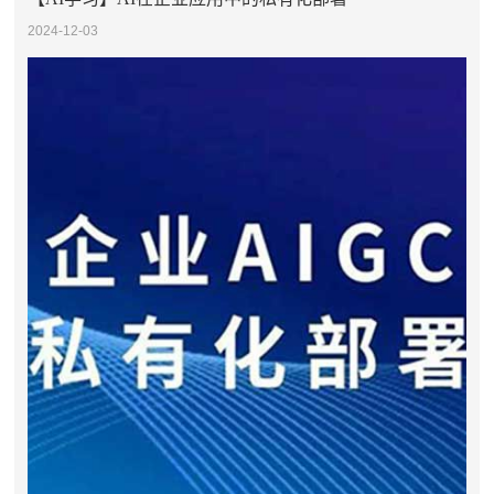
2024-12-03