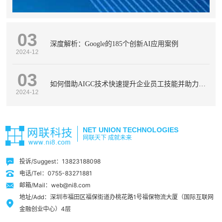
03
深度解析：Google的185个创新AI应用案例
2024-12
03
如何借助AIGC技术快速提升企业员工技能并助力人才发展？
2024-12
NET UNION TECHNOLOGIES
网联天下 成就未来
投诉/Suggest：13823188098
电话/Tel：0755-83271881
邮箱/Mail：web@ni8.com
地址/Add：深圳市福田区福保街道办桃花路1号福保物流大厦（国际互联网
金融创业中心）4层