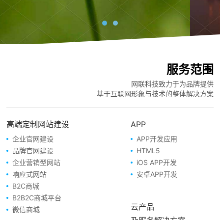
服务范围
网联科技致力于为品牌提供
基于互联网形象与技术的整体解决方案
高端定制网站建设
APP
企业官网建设
APP开发应用
品牌官网建设
HTML5
企业营销型网站
iOS APP开发
响应式网站
安卓APP开发
B2C商城
B2B2C商城平台
云产品
微信商城