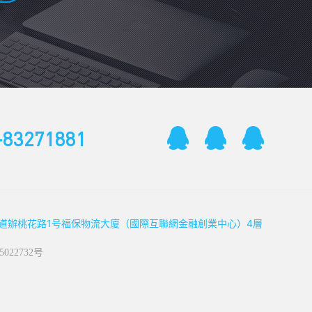
-83271881
街道辦桃花路1号福保物流大廈（國際互聯網金融創業中心）4層
5022732号