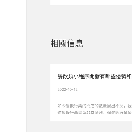
相關信息
2022-10-12
如今餐飲行業的門店的數量層出不窮，我
道餐飲行業競争非常激烈，但餐飲行業依
下最熱門的行業，用餐點餐小程序的誕生
飲行業産生了無盡的創業商機，增加了競