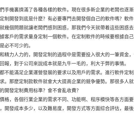
們手機裏擠滿了各種各樣的軟件。現在很多新企業的老闆也逐漸
定制開發到底是什麽？有必要專門去開發個自己的軟件嗎？軟件
就幾個問題就讓老闆們感到困惑，那我們今天就帶着這些困惑去
據客戶的需求量身定制一個軟件。在定制軟件的時候要根據自己
是必不可少的。
和精力人力的，開發定制的過程中是需要投入很大的一筆資金，
回報，對于公司來說成本就是九牛一毛的，利大于弊的事情。
都不能滿足企業運營發展的要求以及用戶的需求。進行軟件定制
求。那麽定制款軟件就會大大提高企業的競争優勢。那很多人就
的開發定制費用标準？會不會亂收費？
價格，各個行業企業的需求不同、功能啊、程序模快等各方面要
，開發成本多少，以及難易度，開發方式等方面綜合評估，最後