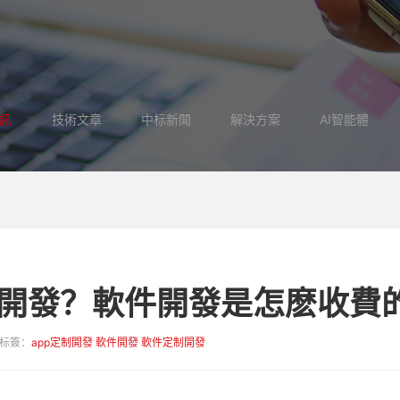
訊
技術文章
中标新聞
解決方案
AI智能體
開發？軟件開發是怎麽收費
标簽：
app定制開發
軟件開發
軟件定制開發