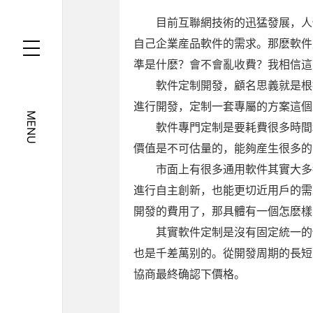
目前互聯網技術的迅猛發展，人
自己企業産品軟件的需求。那麽軟件
準是什麽？會不會亂收費？我相信這
軟件定制開發，顧名思義就是根
進行開發，定制一套專屬的方案這個
MENU
軟件專門定制是要耗費很多時間
價值是不可估量的，能夠産生很多的
市面上有很多通用軟件其實大多
進行自主創新，也能更切近用戶的需
開發的費用了，那具體有一個怎麽樣
其實軟件定制是沒有固定統一的
也是千差萬别的。從開發周期的長短
協商最終确認下價格。