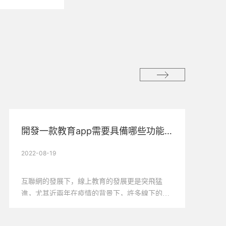
開發一款教育app需要具備哪些功能？
2022-08-19
互聯網的發展下，線上教育的發展更是突飛猛
進，尤其近兩年在疫情的背景下，許多線下的授
課方式不得已轉爲了線上，因此又促進了更多的
線上教育app的誕生，那麽想要開發一款教育類的