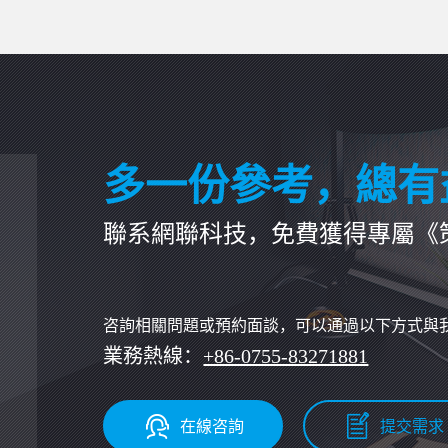
業開發
的需求，更是給用戶簡化原本進行語音環節的過
程，在提高用戶體驗方面發揮不錯的作用。
多一份參考，總有
聯系網聯科技，免費獲得專屬《
咨詢相關問題或預約面談，可以通過以下方式與
業務熱線：
+86-0755-83271881
在線咨詢
提交需求