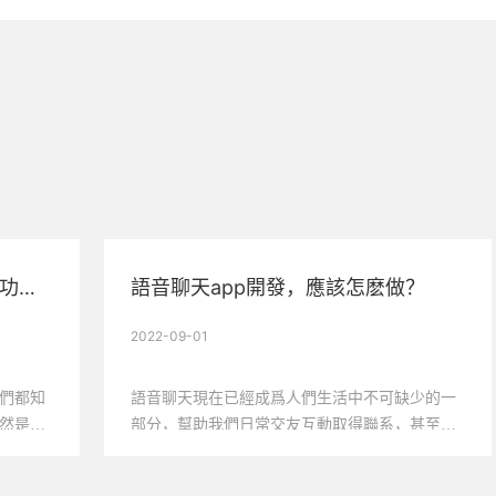
餐飲類小程序開發有哪些優勢和功能？
語音聊天app開發，應該怎麽做？
2022-09-01
們都知
語音聊天現在已經成爲人們生活中不可缺少的一
然是當
部分，幫助我們日常交友互動取得聯系，甚至是
，給餐
家人之間聯系更是不可缺少的。所以網聯科技有
争渠
限公司語音app的開發既是爲了滿足用戶不同方面