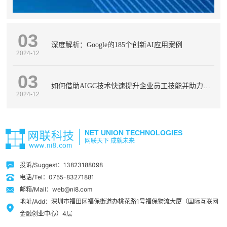
03
深度解析：Google的185个创新AI应用案例
2024-12
03
如何借助AIGC技术快速提升企业员工技能并助力人才发展？
2024-12
NET UNION TECHNOLOGIES
网联天下 成就未来
投诉/Suggest：13823188098
电话/Tel：0755-83271881
邮箱/Mail：web@ni8.com
地址/Add：深圳市福田区福保街道办桃花路1号福保物流大厦（国际互联网
金融创业中心）4层