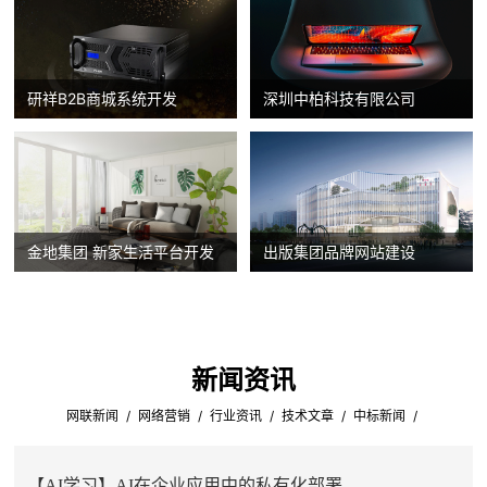
研祥B2B商城系统开发
深圳中柏科技有限公司
金地集团 新家生活平台开发
出版集团品牌网站建设
新闻资讯
/
/
/
/
/
网联新闻
网络营销
行业资讯
技术文章
中标新闻
【AI学习】AI在企业应用中的私有化部署