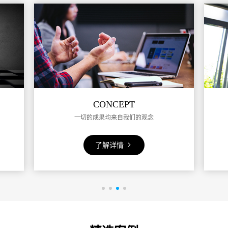
CONCEPT
一切的成果均来自我们的观念
了解详情
