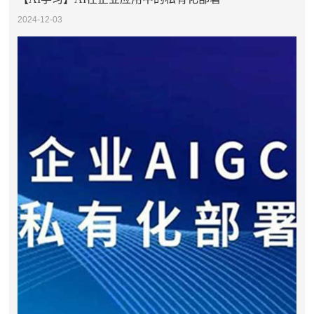
2024-12-03