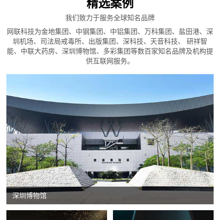
精选案例
我们致力于服务全球知名品牌
网联科技为金地集团、中钢集团、中铝集团、万科集团、盐田港、深
圳机场、司法局戒毒所、出版集团、深科技、天音科技、 研祥智
能、中联大药房、深圳博物馆、多彩集团等数百家知名品牌及机构提
供互联网服务。
深圳博物馆