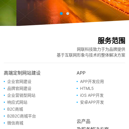
服务范围
网联科技致力于为品牌提供
基于互联网形象与技术的整体解决方案
高端定制网站建设
APP
企业官网建设
APP开发应用
品牌官网建设
HTML5
企业营销型网站
iOS APP开发
响应式网站
安卓APP开发
B2C商城
B2B2C商城平台
云产品
微信商城