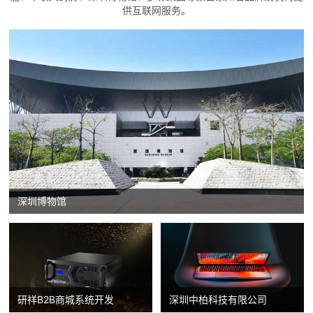
供互联网服务。
深圳博物馆
研祥B2B商城系统开发
深圳中柏科技有限公司