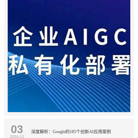
03
深度解析：Google的185个创新AI应用案例
2024-12