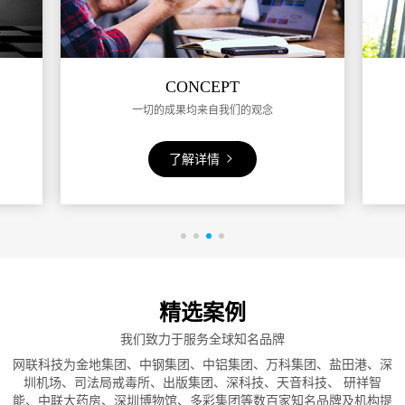
CONCEPT
一切的成果均来自我们的观念
了解详情

精选案例
我们致力于服务全球知名品牌
网联科技为金地集团、中钢集团、中铝集团、万科集团、盐田港、深
圳机场、司法局戒毒所、出版集团、深科技、天音科技、 研祥智
能、中联大药房、深圳博物馆、多彩集团等数百家知名品牌及机构提