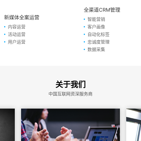
全渠道CRM管理
新媒体全案运营
智能营销
内容运营
客户画像
活动运营
自动化标签
用户运营
忠诚度管理
数据采集
关于我们
中国互联网资深服务商