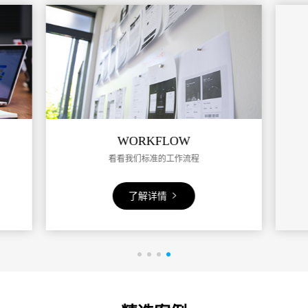
WORKFLOW
看看我们标准的工作流程
了解详情
