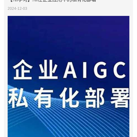
2024-12-03