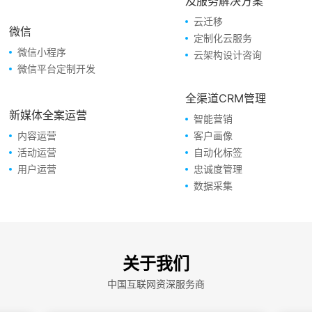
及服务解决方案
云迁移
微信
定制化云服务
微信小程序
云架构设计咨询
微信平台定制开发
全渠道CRM管理
新媒体全案运营
智能营销
内容运营
客户画像
活动运营
自动化标签
用户运营
忠诚度管理
数据采集
关于我们
中国互联网资深服务商