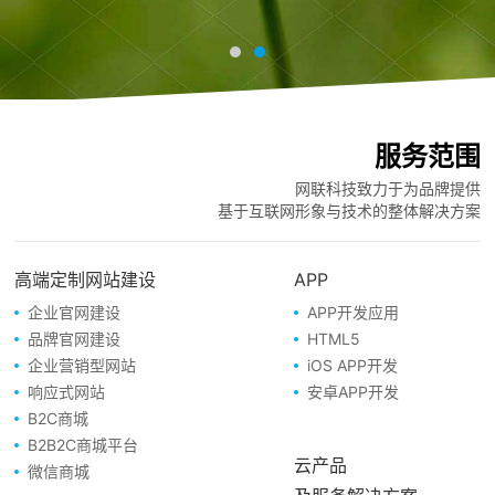
服务范围
网联科技致力于为品牌提供
基于互联网形象与技术的整体解决方案
高端定制网站建设
APP
企业官网建设
APP开发应用
品牌官网建设
HTML5
企业营销型网站
iOS APP开发
响应式网站
安卓APP开发
B2C商城
B2B2C商城平台
云产品
微信商城