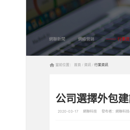
網聯新聞
網絡營銷
行業資
當前位置：
首頁
/
資訊
/
行業資訊
公司選擇外包建
2020-03-17
網聯科技
發布者：網聯科技