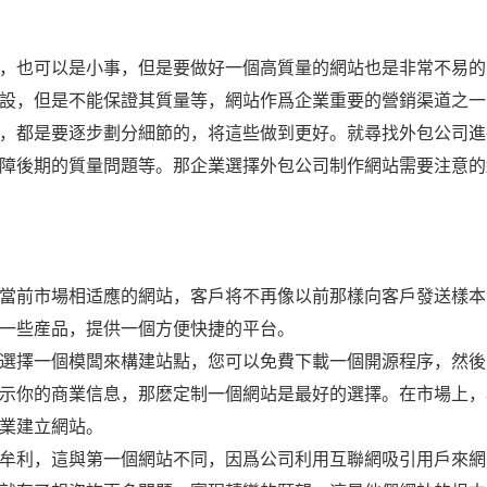
，也可以是小事，但是要做好一個高質量的網站也是非常不易的
設，但是不能保證其質量等，網站作爲企業重要的營銷渠道之一
，都是要逐步劃分細節的，将這些做到更好。就尋找外包公司進
障後期的質量問題等。那企業選擇外包公司制作網站需要注意的
當前市場相适應的網站，客戶将不再像以前那樣向客戶發送樣本
一些産品，提供一個方便快捷的平台。
選擇一個模闆來構建站點，您可以免費下載一個開源程序，然後
示你的商業信息，那麽定制一個網站是最好的選擇。在市場上，
業建立網站。
牟利，這與第一個網站不同，因爲公司利用互聯網吸引用戶來網