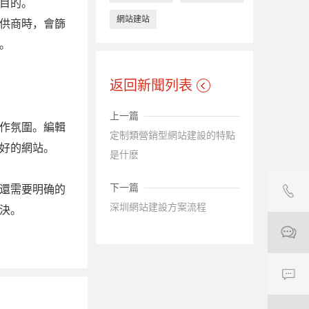
目的。
網站建站
供商時，會篩
。
返回新聞列表
上一篇
作氛圍。編輯
定制類營銷型網站建設的特點
好的網站。
是什麽
下一篇
還需要明确的
深圳網站建設方案流程
決。