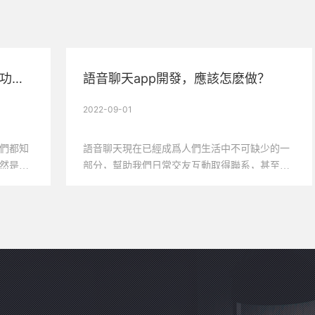
餐飲類小程序開發有哪些優勢和功能？
語音聊天app開發，應該怎麽做？
2022-09-01
們都知
語音聊天現在已經成爲人們生活中不可缺少的一
然是當
部分，幫助我們日常交友互動取得聯系，甚至是
，給餐
家人之間聯系更是不可缺少的。所以網聯科技有
争渠
限公司語音app的開發既是爲了滿足用戶不同方面
業開發
的需求，更是給用戶簡化原本進行語音環節的過
程，在提高用戶體驗方面發揮不錯的作用。