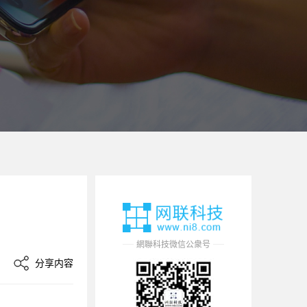
！
網聯科技微信公衆号
分享内容