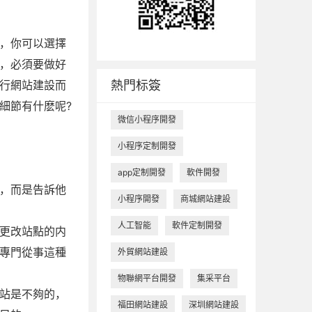
，你可以選擇
，必須要做好
行網站建設而
熱門标簽
細節有什麽呢
?
微信小程序開發
小程序定制開發
app定制開發
軟件開發
，而是告訴他
小程序開發
商城網站建設
人工智能
軟件定制開發
更改站點的内
專門從事這種
外貿網站建設
物聯網平台開發
集采平台
站是不夠的，
福田網站建設
深圳網站建設