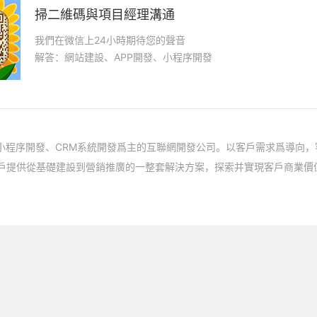
掃二維碼與項目經理溝通
我們在微信上24小時期待您的聲音
解答：網站建設、APP開發、小程序開發
、小程序開發、CRM系統開發爲主的互聯網開發公司。以客戶需求爲導向，
戶提供從基礎建設到營銷推廣的一整套解決方案，探索并實現客戶商業價