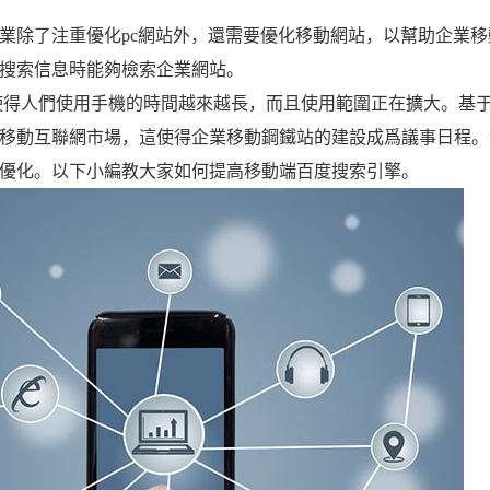
業除了注重優化
pc
網站外，還需要優化移動網站，以幫助企業移
搜索信息時能夠檢索企業網站。
使得人們使用手機的時間越來越長，而且使用範圍正在擴大。基
移動互聯網市場，這使得企業移動鋼鐵站的建設成爲議事日程。
優化。以下小編教大家如何提高移動端百度搜索引擎。