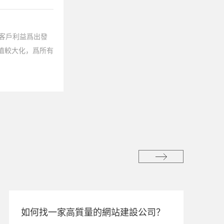
客戶利益爲出發
值較大化，爲所有
如何找一家高質量的網站建設公司？