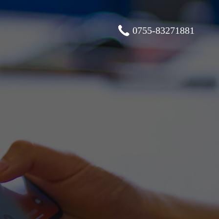
0755-83271881