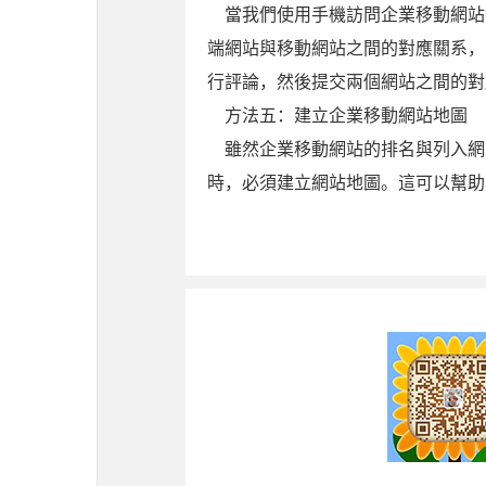
當我們使用手機訪問企業移動網站
端網站與移動網站之間的對應關系，
行評論，然後提交兩個網站之間的對
方法五：建立企業移動網站地圖
雖然企業移動網站的排名與列入網
時，必須建立網站地圖。這可以幫助