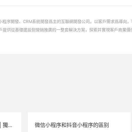
、小程序開發、CRM系統開發爲主的互聯網開發公司。以客戶需求爲導向，
戶提供從基礎建設到營銷推廣的一整套解決方案，探索并實現客戶商業價
海外推廣人必備Cloak鬥篷技術 | 獨立站FP産品廣告投放攻略
微信小程序和抖音小程序的區别