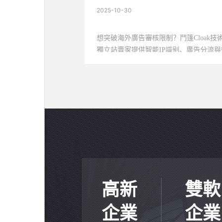
2025-10-30
想突破海外廣告審核限制？鬥篷Cloak技
獨立站賣家提供智能IP識别、廣告分流與
放方案，助力FP産品獲客效率提升，輕
告轉化率。
高新
雙軟
企業
企業