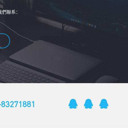
我們聯系：
-83271881