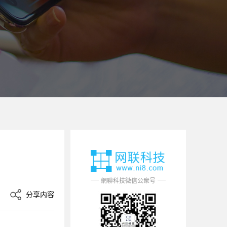
網聯科技微信公衆号
分享内容