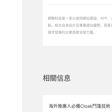
網聯科技是一家以提供網站建設、APP
點，結合自身設計及專業建站優勢，爲客
謀求發展的企業貢獻全部力量。
相關信息