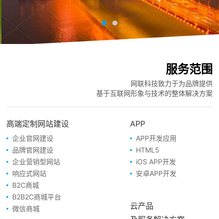
服务范围
网联科技致力于为品牌提供
基于互联网形象与技术的整体解决方案
高端定制网站建设
APP
企业官网建设
APP开发应用
品牌官网建设
HTML5
企业营销型网站
iOS APP开发
响应式网站
安卓APP开发
B2C商城
B2B2C商城平台
云产品
微信商城