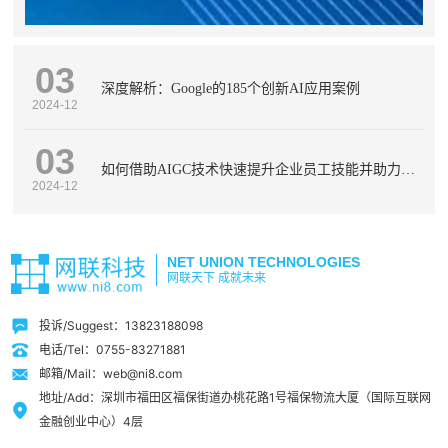
03
深度解析：Google的185个创新AI应用案例
2024-12
03
如何借助AIGC技术快速提升企业员工技能并助力人才发展？
2024-12
NET UNION TECHNOLOGIES
网联天下 成就未来
投诉/Suggest：13823188098
电话/Tel：0755-83271881
邮箱/Mail：web@ni8.com
地址/Add：深圳市福田区福保街道办桃花路1号福保物流大厦（国际互联网
金融创业中心）4层