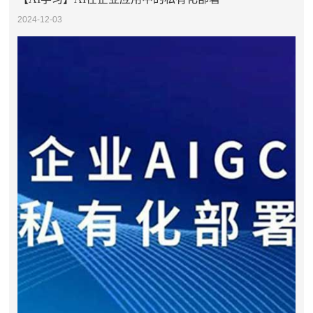
2024-12-03