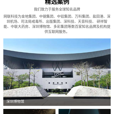
精选案例
我们致力于服务全球知名品牌
网联科技为金地集团、中钢集团、中铝集团、万科集团、盐田港、深
圳机场、司法局戒毒所、出版集团、深科技、天音科技、 研祥智
能、中联大药房、深圳博物馆、多彩集团等数百家知名品牌及机构提
供互联网服务。
深圳博物馆