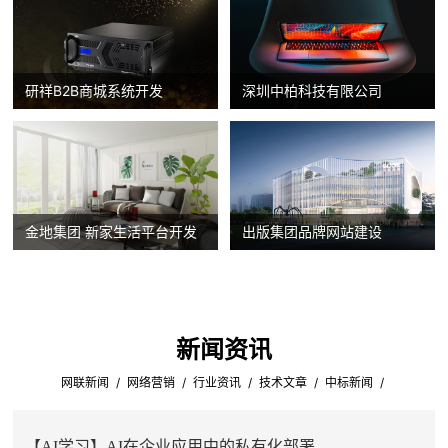
研祥B2B商城系统开发
深圳中柏科技有限公司
金地集团 新家生活平台开发
出版集团品牌网站建设
新闻资讯
/
/
/
/
/
网联新闻
网络营销
行业资讯
技术文章
中标新闻
【AI学习】AI在企业应用中的私有化部署