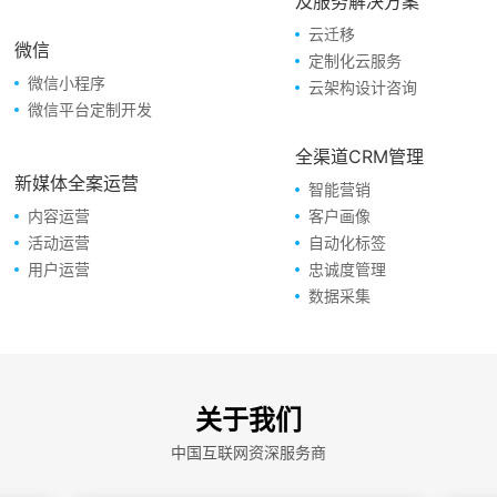
及服务解决方案
云迁移
微信
定制化云服务
微信小程序
云架构设计咨询
微信平台定制开发
全渠道CRM管理
新媒体全案运营
智能营销
内容运营
客户画像
活动运营
自动化标签
用户运营
忠诚度管理
数据采集
关于我们
中国互联网资深服务商