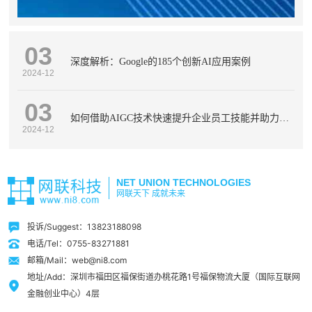
03
深度解析：Google的185个创新AI应用案例
2024-12
03
如何借助AIGC技术快速提升企业员工技能并助力人才发展？
2024-12
NET UNION TECHNOLOGIES
网联天下 成就未来
投诉/Suggest：13823188098
电话/Tel：0755-83271881
邮箱/Mail：web@ni8.com
地址/Add：深圳市福田区福保街道办桃花路1号福保物流大厦（国际互联网
金融创业中心）4层