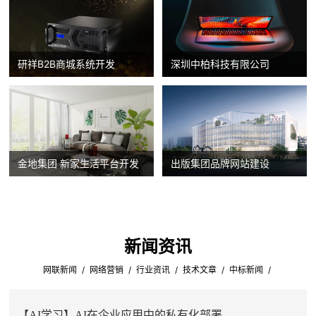
研祥B2B商城系统开发
深圳中柏科技有限公司
金地集团 新家生活平台开发
出版集团品牌网站建设
新闻资讯
/
/
/
/
/
网联新闻
网络营销
行业资讯
技术文章
中标新闻
【AI学习】AI在企业应用中的私有化部署