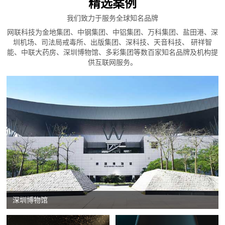
精选案例
我们致力于服务全球知名品牌
网联科技为金地集团、中钢集团、中铝集团、万科集团、盐田港、深
圳机场、司法局戒毒所、出版集团、深科技、天音科技、 研祥智
能、中联大药房、深圳博物馆、多彩集团等数百家知名品牌及机构提
供互联网服务。
深圳博物馆