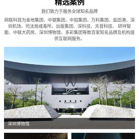
精选案例
我们致力于服务全球知名品牌
网联科技为金地集团、中钢集团、中铝集团、万科集团、盐田港、深
圳机场、司法局戒毒所、出版集团、深科技、天音科技、 研祥智
能、中联大药房、深圳博物馆、多彩集团等数百家知名品牌及机构提
供互联网服务。
深圳博物馆