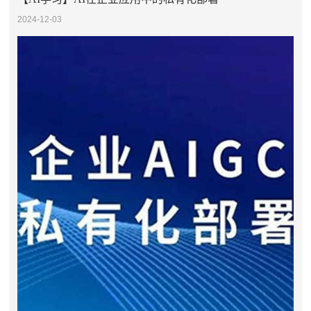
2024-12-03